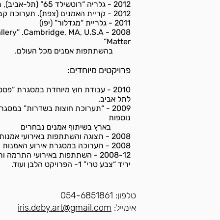
2012 - גלריה “רוטשילד 65“ (תל-אביב), תערוכת נושא על משמעות גודל המצע באמנות
2012 - קריית האמנים (צפת). תערוכת קבוצתית בנושא מונוכרום
2011 - גלריית “מגדלור” (יפו)
Matter“
בהשתתפות אמנים מכל העולם.
פרויקטים מיוחדים:
לתל אביב.
נוספות
בארץ בשיתוף אמנים נבחרים
2008 - תצוגה והשתתפות באירועי אמנות בקריית המלאכה בתל-אביב
2008 - תערוכה במסגרת אירוע האמנות הבינתחומי “1Artishowk"
2008-12 - השתתפות באירועי התרמה ותרומה לקהילה כגון: “בית פתוח לעמותות” בחסות בנק הפועלים,
יריד “צבע טרי” 1- הפרויקט הלבן ועוד.
טלפון: 054-6851861
אימייל:
iris.deby.art@gmail.com