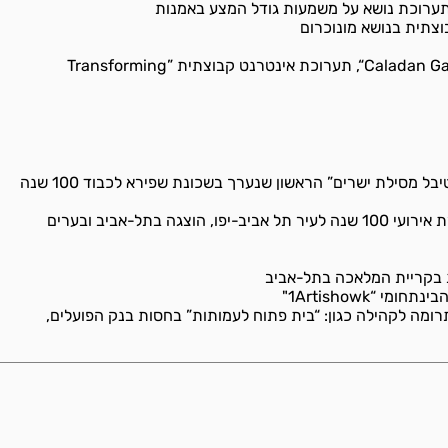
2008 - Caladan Gallery” .Cambridge, MA, U.S.A“, תערוכת אינטרנט קבוצתית ”Transforming
2010 - עבודת חוץ מיוחדת במסגרת “פסטיבל מסילת ישרים” הראשון שנערך בשכונת שפירא לכבוד 100 שנה
2009 - “תערוכת חוצות בשדרות” במסגרת אירועי 100 שנה לעיר תל אביב-יפו, הוצגה בתל-אביב ובערים