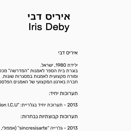
איריס דבי
ילידת 1980, ישראל.
בוגרת בית הספר לאמנות “המדרשה” מכללת בית ברל, תואר רא
ומורה מקצועית לאמנות במסגרות שונות.
חברה בארגון המקצועי של האמנים הפלסטיי
תערוכות יחיד:
2013 - תערוכת יחיד בגלריית: “International Cultural Union I.C.U” בקסטרא, חיפה
תערוכות קבוצתיות נבחרות:
2013 - גלרייה “sincresisarte“ (אמפולי, טוסקנה) איטליה